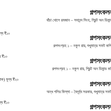
গল্পসংকল
খাঁচা খোলে রমজান – সদানন্দ সিংহ, প্রিন্ট অন ডিম
ূল্য ₹১০
গল্পসংকল
গল্পসংগ্রহ ১ – নকুল রায়, শুধুমাত্র সফট কপ
্য ₹১০
গল্পসংকল
গল্পসংগ্রহ ১ – নকুল রায়, প্রিন্ট অন ডিমান্ড
যাক) মূল্য ₹২০
গল্পসংকল
অন্ধ গলির কিস্‌সা – বৈদূর্য্য সরকার, শুধুমাত্র 
ল্য ₹১০
গল্পসংকল