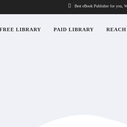
Best eBook Publisher for you, W
FREE LIBRARY
PAID LIBRARY
REACH