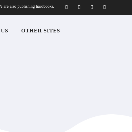
e are also publishing hardbooks.
 US
OTHER SITES