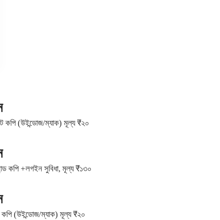
ন
সফট কপি (উইন্ডোজ/ম্যাক) মূল্য ₹২০
ন
িমান্ড কপি +লগইন সুবিধা, মূল্য ₹১৩০
ন
ট কপি (উইন্ডোজ/ম্যাক) মূল্য ₹২০