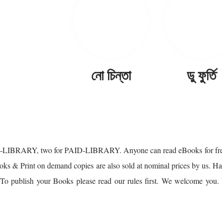
নো চিন্তা
ডু ফুর্তি
FREE-LIBRARY, two for PAID-LIBRARY. Anyone can read eBooks for 
s & Print on demand copies are also sold at nominal prices by us. H
s. To publish your Books please read our rules first. We welcome 