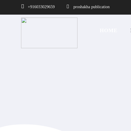
+916033029659
proshakha publication
HOME