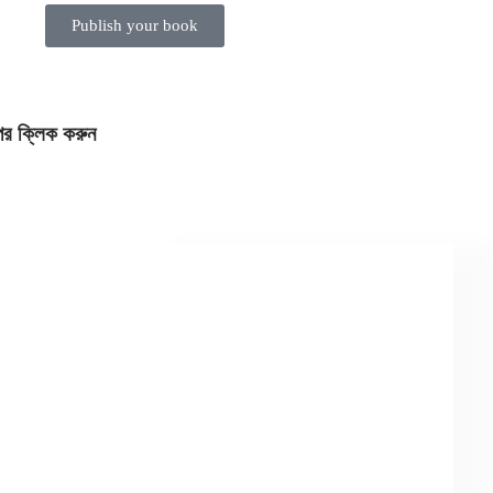
Publish your book
পর ক্লিক করুন