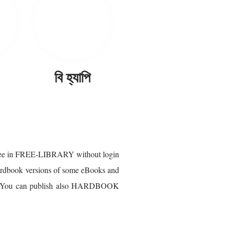
বি হ্যাপি
free in FREE-LIBRARY without login
ardbook versions of some eBooks and
you. You can publish also HARDBOOK