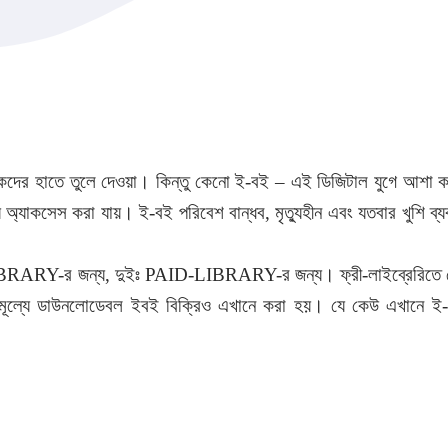
 পাঠকদের হাতে তুলে দেওয়া। কিন্তু কেনো ই-বই – এই ডিজিটাল যুগে আশ
য় অ্যাকসেস করা যায়। ই-বই পরিবেশ বান্ধব, মৃত্যুহীন এবং যতবার খুশি 
RY-র জন্য, দুইঃ PAID-LIBRARY-র জন্য। ফ্রী-লাইব্রেরিতে যে-
মূল্যে ডাউনলোডেবল ইবই বিক্রিও এখানে করা হয়। যে কেউ এখানে ই-ব