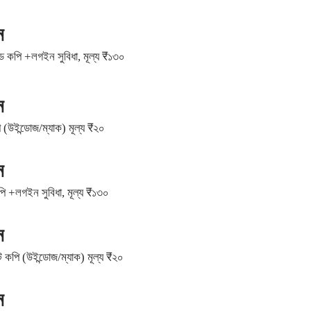
ন
ান্ড কপি +লগইন সুবিধা, মূল্য ₹১৩০
ন
ি (উইন্ডোজ/ম্যাক) মূল্য ₹২০
ন
 কপি +লগইন সুবিধা, মূল্য ₹১৩০
ন
সফট কপি (উইন্ডোজ/ম্যাক) মূল্য ₹২০
ন